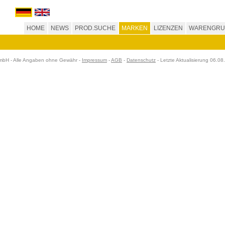
HOME
NEWS
PROD.SUCHE
MARKEN
LIZENZEN
WARENGRU
H - Alle Angaben ohne Gewähr -
Impressum
-
AGB
-
Datenschutz
- Letzte Aktualisierung 06.0