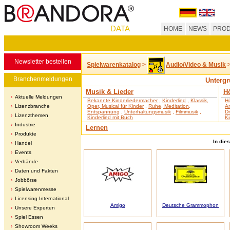
DATA
HOME
NEWS
PROD
Newsletter bestellen
Spielwarenkatalog
>
Audio/Video & Musik
Branchenmeldungen
Untergr
Musik & Lieder
Hö
Aktuelle Meldungen
Bekannte Kinderliedermacher
,
Kinderlied
,
Klassik,
Hö
Lizenzbranche
Oper, Musical für Kinder
,
Ruhe, Meditation,
An
Entspannung
,
Unterhaltungsmusik
,
Filmmusik
,
Di
Lizenzthemen
Kinderlied mit Buch
Ki
Industrie
Lernen
Produkte
In die
Handel
Events
Verbände
Daten und Fakten
Jobbörse
Spielwarenmesse
Licensing International
Amigo
Deutsche Grammophon
Unsere Experten
Spiel Essen
Showroom Weeks