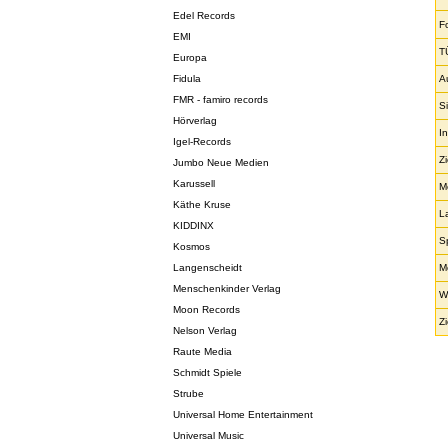
Edel Records
F
EMI
T
Europa
Fidula
A
FMR - famiro records
S
Hörverlag
I
Igel-Records
Z
Jumbo Neue Medien
Karussell
M
Käthe Kruse
L
KIDDINX
S
Kosmos
Langenscheidt
M
Menschenkinder Verlag
W
Moon Records
Z
Nelson Verlag
Raute Media
Schmidt Spiele
Strube
Universal Home Entertainment
Universal Music