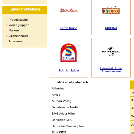
Spielwarenkatalog
Produktsuche
Warengruppen
Käthe Kruse
KIDDINX
Marken
Lizenzthemen
Adressen
Universal Home
Schmidt Spiele
Entertainment
Marken alphabetisch
Altberliner
T
Amigo
P
Aufbau-Verlag
Bertelsmann Media
A
BMG Ariola Miller
W
Der kleine MIK
A
Deutsche Grammophon
Edel KIDS
Al