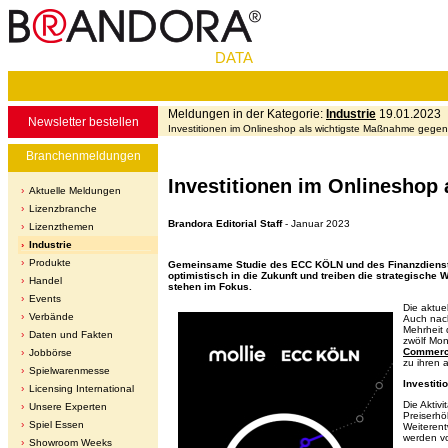
DATA
Meldungen in der Kategorie:
Industrie
19.01.2023
Newsletter bestellen
Investitionen im Onlineshop als wichtigste Maßnahme gegen 
Branchenmeldungen
Investitionen im Onlineshop
Aktuelle Meldungen
Lizenzbranche
Brandora Editorial Staff
- Januar 2023
Lizenzthemen
Industrie
Produkte
Gemeinsame Studie des ECC KÖLN und des Finanzdienstleis
optimistisch in die Zukunft und treiben die strategische
Handel
stehen im Fokus.
Events
Die aktue
Verbände
Auch nach
Mehrheit 
Daten und Fakten
zwölf Mon
Commerce
Jobbörse
zu ihren 
Spielwarenmesse
Investit
Licensing International
Die Aktiv
Unsere Experten
Preiserhö
Spiel Essen
Weiterent
werden vo
Showroom Weeks