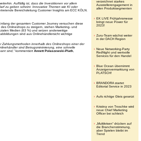
verzeichnet starkes
rhin. Auffällig ist, dass die Investitionen vor allem
Ausstellerengagement in
arf zu geben scheint. Innovative Themen wie KI oder
allen Produktsegmenten
vertretende Bereichsleitung Customer Insights am ECC KÖLN.
EK LIVE Frühjahrsmesse
bringt neue Power für
. Entlang der gesamten Customer Journey versuchen diese
2023!
e des Onlineshops zu steigern, stehen Marketing- und
zialen Medien (63 %) und setzen anderweitige
abbildungen sind aus Onlinehändlersicht wichtige
Zuru-Team wächst weiter
in der DACH Region
er Zahlungsmethoden innerhalb des Onlineshops einer der
nlinehändler sind Betrugsminimierung, eine schnelle
Neue Networking-Party
ant sind,“
kommentiert
Annett Polaszewski-Plath
,
RedNight und wertvolle
Services für den Handel
Blue Ocean übernimmt
Anzeigenvermarktung von
PLATSCH!
BRANDORA startet
Editorial Service in 2023
Aufs richtige Gleis gesetzt
Kristina von Troschke wird
neue Chief Marketing
Officer bei schleich
„Multikrisen“ drücken auf
die Branchenstimmung,
aber Spielen bleibt im
Trend