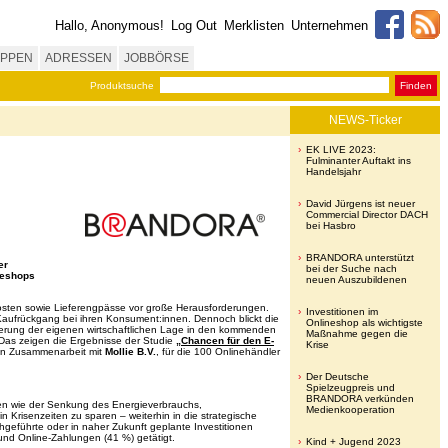
Hallo, Anonymous!
Log Out
Merklisten
Unternehmen
PPEN
ADRESSEN
JOBBÖRSE
Produktsuche
Finden
NEWS-Ticker
EK LIVE 2023:
Fulminanter Auftakt ins
Handelsjahr
David Jürgens ist neuer
Commercial Director DACH
bei Hasbro
BRANDORA unterstützt
er
bei der Suche nach
ineshops
neuen Auszubildenen
kosten sowie Lieferengpässe vor große Herausforderungen.
Investitionen im
aufrückgang bei ihren Konsument:innen. Dennoch blickt die
Onlineshop als wichtigste
chterung der eigenen wirtschaftlichen Lage in den kommenden
Maßnahme gegen die
. Das zeigen die Ergebnisse der Studie
„Chancen für den E-
Krise
in Zusammenarbeit mit
Mollie B.V.
, für die 100 Onlinehändler
Der Deutsche
Spielzeugpreis und
BRANDORA verkünden
men wie der Senkung des Energieverbrauchs,
Medienkooperation
Krisenzeiten zu sparen – weiterhin in die strategische
geführte oder in naher Zukunft geplante Investitionen
und Online-Zahlungen (41 %) getätigt.
Kind + Jugend 2023