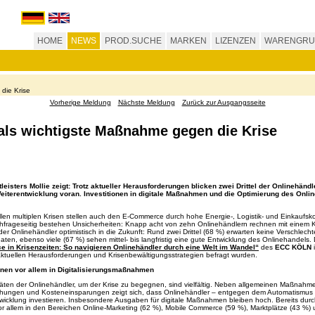
HOME
NEWS
PROD.SUCHE
MARKEN
LIZENZEN
WARENGRU
die Krise
Vorherige Meldung
Nächste Meldung
Zurück zur Ausgangsseite
 als wichtigste Maßnahme gegen die Krise
ters Mollie zeigt: Trotz aktueller Herausforderungen blicken zwei Drittel der Onlinehändl
 Weiterentwicklung voran. Investitionen in digitale Maßnahmen und die Optimierung des Onl
llen multiplen Krisen stellen auch den E-Commerce durch hohe Energie-, Logistik- und Einkaufs
frageseitig bestehen Unsicherheiten: Knapp acht von zehn Onlinehändlern rechnen mit einem K
der Onlinehändler optimistisch in die Zukunft: Rund zwei Drittel (68 %) erwarten keine Verschle
aten, ebenso viele (67 %) sehen mittel- bis langfristig eine gute Entwicklung des Onlinehandels
 in Krisenzeiten: So navigieren Onlinehändler durch eine Welt im Wandel“
des
ECC KÖLN
aktuellen Herausforderungen und Krisenbewältigungsstrategien befragt wurden.
ionen vor allem in Digitalisierungsmaßnahmen
itäten der Onlinehändler, um der Krise zu begegnen, sind vielfältig. Neben allgemeinen Maßnah
hungen und Kosteneinsparungen zeigt sich, dass Onlinehändler – entgegen dem Automatismus in 
wicklung investieren. Insbesondere Ausgaben für digitale Maßnahmen bleiben hoch. Bereits durch
r allem in den Bereichen Online-Marketing (62 %), Mobile Commerce (59 %), Marktplätze (43 %) 