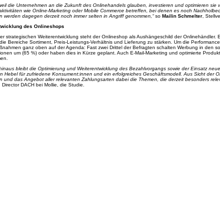
eil die Unternehmen an die Zukunft des Onlinehandels glauben, investieren und optimieren sie weite
ktivitäten wie Online-Marketing oder Mobile Commerce betreffen, bei denen es noch Nachholbed
n werden dagegen derzeit noch immer selten in Angriff genommen,“
so
Mailin Schmelter
, Stell
twicklung des Onlineshops
er strategischen Weiterentwicklung steht der Onlineshop als Aushängeschild der Onlinehändler
 die Bereiche Sortiment, Preis-Leistungs-Verhältnis und Lieferung zu stärken. Um die Performanc
ahmen ganz oben auf der Agenda: Fast zwei Drittel der Befragten schalten Werbung in den so
onen um (65 %) oder haben dies in Kürze geplant. Auch E-Mail-Marketing und optimierte Produkt
en.
hinaus bleibt die Optimierung und Weiterentwicklung des Bezahlvorgangs sowie der Einsatz neu
en Hebel für zufriedene Konsument:innen und ein erfolgreiches Geschäftsmodell. Aus Sicht der O
on und das Angebot aller relevanten Zahlungsarten dabei die Themen, die derzeit besonders relev
Director DACH bei Mollie, die Studie.