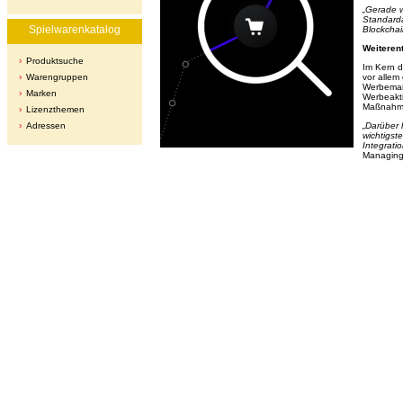
„Gerade w
Standarda
Spielwarenkatalog
Blockchai
Weiteren
Produktsuche
Im Kern d
Warengruppen
vor allem
Werbemaßn
Marken
Werbeakti
Maßnahm
Lizenzthemen
Adressen
„Darüber 
wichtigst
Integrati
Managing 