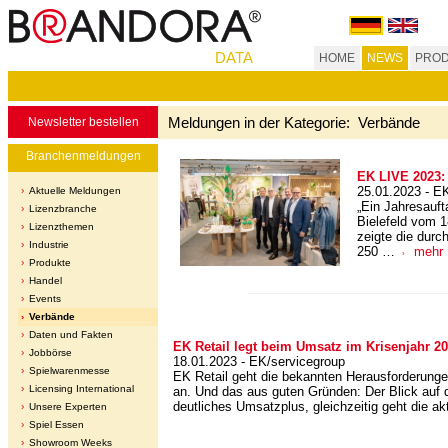
DATA
HOME
NEWS
PROD
Meldungen in der Kategorie: Verbände
Newsletter bestellen
Branchenmeldungen
EK LIVE 2023: 
25.01.2023 - E
Aktuelle Meldungen
„Ein Jahresauf
Lizenzbranche
Bielefeld vom 1
Lizenzthemen
zeigte die dur
Industrie
250 …
mehr
Produkte
Handel
Events
Verbände
Daten und Fakten
EK Retail legt beim Umsatz im Krisenjahr 2
Jobbörse
18.01.2023 - EK/servicegroup
Spielwarenmesse
EK Retail geht die bekannten Herausforderunge
Licensing International
an. Und das aus guten Gründen: Der Blick auf d
deutliches Umsatzplus, gleichzeitig geht die ak
Unsere Experten
Spiel Essen
Showroom Weeks