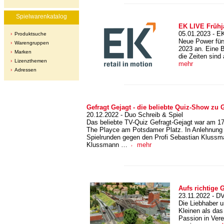
Spielwarenkatalog
EK LIVE Frühj
05.01.2023 - E
Produktsuche
Neue Power für
Warengruppen
2023 an. Eine B
Marken
die Zeiten sind
Lizenzthemen
mehr
Adressen
Gefragt Gejagt - die beliebte Quiz-Show zu 
20.12.2022 - Duo Schreib & Spiel
Das beliebte TV-Quiz Gefragt-Gejagt war am 17
The Playce am Potsdamer Platz. In Anlehnung a
Spielrunden gegen den Profi Sebastian Klussm
Klussmann …
mehr
Aufs richtige G
23.11.2022 - D
Die Liebhaber u
Kleinen als da
Passion in Ver