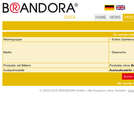
DATA
HOME
NEWS
PROD
Es wurden fol
Warengruppe
Erstes Spielzeu
Marke
Depesche
Produkte mit Bildern
Produkte ohne
Bi
Auslaufmodelle
Auslaufmodelle
n
Suche v
Die Suche 
© 2003-2026 BRANDORA GmbH - Alle Angaben ohne Gewähr -
Imp