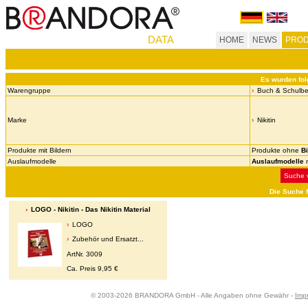
DATA
HOME
NEWS
PROD
Es wurden fol
Warengruppe
Buch & Schulbe
Marke
Nikitin
Produkte mit Bildern
Produkte ohne
Bi
Auslaufmodelle
Auslaufmodelle
n
Suche v
Die Suche 
LOGO - Nikitin - Das Nikitin Material
LOGO
Zubehör und Ersatzt...
ArtNr. 3009
Ca. Preis 9,95 €
© 2003-2026 BRANDORA GmbH - Alle Angaben ohne Gewähr -
Imp