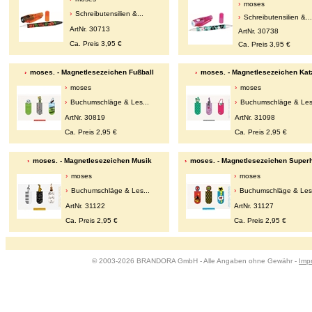
moses
Schreibutensilien &...
Schreibutensilien &...
ArtNr. 30713
ArtNr. 30738
Ca. Preis 3,95 €
Ca. Preis 3,95 €
moses. - Magnetlesezeichen Fußball
moses. - Magnetlesezeichen Kat
moses
moses
Buchumschläge & Les...
Buchumschläge & Les.
ArtNr. 30819
ArtNr. 31098
Ca. Preis 2,95 €
Ca. Preis 2,95 €
moses. - Magnetlesezeichen Musik
moses. - Magnetlesezeichen Super
moses
moses
Buchumschläge & Les...
Buchumschläge & Les.
ArtNr. 31122
ArtNr. 31127
Ca. Preis 2,95 €
Ca. Preis 2,95 €
© 2003-2026 BRANDORA GmbH - Alle Angaben ohne Gewähr -
Imp