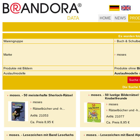
DATA
HOME
NEWS
PROD
Es wurden fol
Warengruppe
Buch & Schulbe
Marke
moses
Produkte mit Bildern
Produkte ohne
Bi
Auslaufmodelle
Auslaufmodelle
n
Suche v
Die Suche 
moses. - 50 lustige Bilderrätsel 
moses. - 50 meisterhafte Sherlock-Rätsel
Knobelfreunde
moses
moses
Rätselbücher und -h...
Rätselbücher und -h..
ArtNr. 21053
ArtNr. 21077
Ca. Preis 8,95 €
Ca. Preis 8,95 €
moses. - Lesezeichen mit Band Lesefuchs
moses. - Lesezeichen mit Band Al