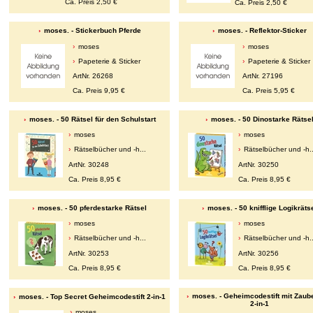
Ca. Preis 2,50 €
Ca. Preis 2,50 €
moses. - Stickerbuch Pferde
moses. - Reflektor-Sticker
moses
moses
Papeterie & Sticker
Papeterie & Sticker
ArtNr. 26268
ArtNr. 27196
Ca. Preis 9,95 €
Ca. Preis 5,95 €
moses. - 50 Rätsel für den Schulstart
moses. - 50 Dinostarke Rätse
moses
moses
Rätselbücher und -h...
Rätselbücher und -h..
ArtNr. 30248
ArtNr. 30250
Ca. Preis 8,95 €
Ca. Preis 8,95 €
moses. - 50 pferdestarke Rätsel
moses. - 50 knifflige Logikräts
moses
moses
Rätselbücher und -h...
Rätselbücher und -h..
ArtNr. 30253
ArtNr. 30256
Ca. Preis 8,95 €
Ca. Preis 8,95 €
moses. - Geheimcodestift mit Zaube
moses. - Top Secret Geheimcodestift 2-in-1
2-in-1
moses