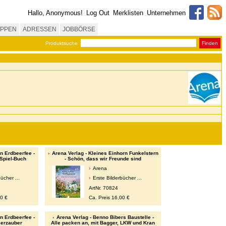
Hallo, Anonymous!
Log Out
Merklisten
Unternehmen
PPEN
ADRESSEN
JOBBÖRSE
Produktsuche
Finden
n Erdbeerfee -
Arena Verlag - Kleines Einhorn Funkelstern
Spiel-Buch
- Schön, dass wir Freunde sind
Arena
ücher ...
Erste Bilderbücher ...
ArtNr. 70824
00 €
Ca. Preis 16,00 €
n Erdbeerfee -
Arena Verlag - Benno Bibers Baustelle -
erzauber
Alle packen an, mit Bagger, LKW und Kran