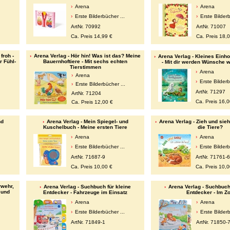
Arena
Arena
Erste Bilderbücher ...
Erste Bilderb
.
ArtNr. 70992
ArtNr. 71007
Ca. Preis 14,99 €
Ca. Preis 18,
froh -
Arena Verlag - Hör hin! Was ist das? Meine
Arena Verlag - Kleines Einh
r Fühl-
Bauernhoftiere - Mit sechs echten
- Mit dir werden Wünsche w
Tierstimmen
Arena
Arena
Erste Bilderb
.
Erste Bilderbücher ...
ArtNr. 71297
ArtNr. 71204
Ca. Preis 16,0
Ca. Preis 12,00 €
nd
Arena Verlag - Mein Spiegel- und
Arena Verlag - Zieh und sie
Kuschelbuch - Meine ersten Tiere
die Tiere?
Arena
Arena
.
Erste Bilderbücher ...
Erste Bilderb
ArtNr. 71687-9
ArtNr. 71761-6
Ca. Preis 10,00 €
Ca. Preis 10,0
rwehr,
Arena Verlag - Suchbuch für kleine
Arena Verlag - Suchbuch 
 und
Entdecker - Fahrzeuge im Einsatz
Entdecker - Im Z
Arena
Arena
Erste Bilderbücher ...
Erste Bilderb
.
ArtNr. 71849-1
ArtNr. 71850-