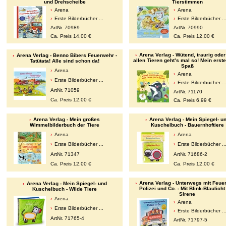
und Drehscheibe
Tierstimmen
Arena
Arena
Erste Bilderbücher ...
Erste Bilderbücher ..
ArtNr. 70989
ArtNr. 70990
Ca. Preis 14,00 €
Ca. Preis 12,00 €
Arena Verlag - Wütend, traurig oder 
Arena Verlag - Benno Bibers Feuerwehr -
allen Tieren geht’s mal so! Mein erste
Tatütata! Alle sind schon da!
Spaß
Arena
Arena
Erste Bilderbücher ...
Erste Bilderbücher ..
ArtNr. 71059
ArtNr. 71170
Ca. Preis 12,00 €
Ca. Preis 6,99 €
Arena Verlag - Mein großes
Arena Verlag - Mein Spiegel- u
Wimmelbilderbuch der Tiere
Kuschelbuch - Bauernhoftiere
Arena
Arena
Erste Bilderbücher ...
Erste Bilderbücher ..
ArtNr. 71347
ArtNr. 71686-2
Ca. Preis 12,00 €
Ca. Preis 12,00 €
Arena Verlag - Unterwegs mit Feue
Arena Verlag - Mein Spiegel- und
Polizei und Co. - Mit Blink-Blaulicht
Kuschelbuch - Wilde Tiere
Sirene
Arena
Arena
Erste Bilderbücher ...
Erste Bilderbücher ..
ArtNr. 71765-4
ArtNr. 71797-5