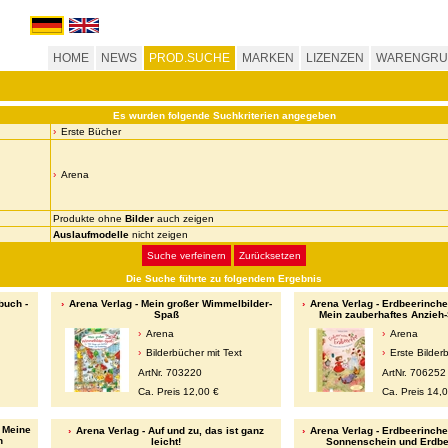
HOME
NEWS
PROD.SUCHE
MARKEN
LIZENZEN
WARENGRU
Es wurden folgende Suchkriterien angegeben
Erste Bücher
Arena
Produkte ohne
Bilder
auch zeigen
Auslaufmodelle
nicht zeigen
Suche verfeinern
Zurücksetzen
Die Suche führte zu folgendem Ergebnis
buch -
Arena Verlag - Mein großer Wimmelbilder-
Arena Verlag - Erdbeerinche
Spaß
Mein zauberhaftes Anzieh-
Arena
Arena
.
Bilderbücher mit Text
Erste Bilderb
ArtNr. 703220
ArtNr. 706252
Ca. Preis 12,00 €
Ca. Preis 14,
? Meine
Arena Verlag - Auf und zu, das ist ganz
Arena Verlag - Erdbeerinche
n
leicht!
Sonnenschein und Erdbe