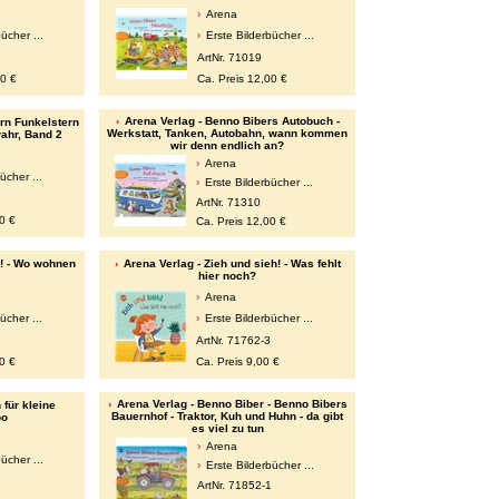
Arena
ücher ...
Erste Bilderbücher ...
ArtNr. 71019
00 €
Ca. Preis 12,00 €
Arena Verlag - Benno Bibers Autobuch -
orn Funkelstern
Werkstatt, Tanken, Autobahn, wann kommen
ahr, Band 2
wir denn endlich an?
Arena
ücher ...
Erste Bilderbücher ...
ArtNr. 71310
0 €
Ca. Preis 12,00 €
h! - Wo wohnen
Arena Verlag - Zieh und sieh! - Was fehlt
hier noch?
Arena
ücher ...
Erste Bilderbücher ...
ArtNr. 71762-3
0 €
Ca. Preis 9,00 €
Arena Verlag - Benno Biber - Benno Bibers
für kleine
Bauernhof - Traktor, Kuh und Huhn - da gibt
oo
es viel zu tun
Arena
ücher ...
Erste Bilderbücher ...
7
ArtNr. 71852-1