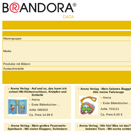
DATA
Warengruppe
Marke
Produkte mit Bildern
Auslaufmodelle
Arena Verlag - Auf und zu, das kann ich
Arena Verlag - Mein liebstes Buggy
schon! Mit Klettverschluss, Knöpfen und
Alle meine Fahrzeuge
Schleife
Arena
Arena
Erste Bilderbücher ..
Erste Bilderbücher ...
ArtNr. 703121
ArtNr. 088303
Ca. Preis 6,00 €
Ca. Preis 14,99 €
Arena Verlag - Mein großes Feuerwehr-
Arena Verlag - Hör hin! Was ist das
Spielbuch - Mit vielen Klappen, Schiebern
liebsten Tiere - Mit sechs echte