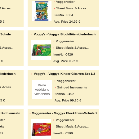
Voggenreiter
 Acces...
Sheet Music & Acces...
ItemNo. 0304
95 €
Avg. Price 24,95 €
-Schule
Voggy's - Voggys Blockflöten-Liederbuch
Voggenreiter
& Acces...
Sheet Music & Acces...
ItemNo. 0426
5 €
Avg. Price 9,95 €
liederbuch
Voggy's - Voggys Kinder-Gitarren-Set 1/2
Voggenreiter
& Acces...
Stringed Instruments
ItemNo. 0492
95 €
Avg. Price 99,95 €
 Buch einzeln
Voggenreiter - Voggys Blockflöten-Schule 2
iter
Voggenreiter
oks
Sheet Music & Acces...
582
ItemNo. 0590