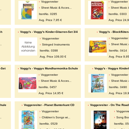
Voggenreiter
Voggenreiter
Sheet Music & Acces...
Sheet Music &
..
ItemNo. 0285
ItemNo. 0303
Avg. Price 7,95 €
Avg. Price 24,
ch
Voggy's - Voggy's Kinder-Gitarren-Set 3/4
Voggy's - Blockflöten
Voggenreiter
Voggenreiter
..
Sheet Music 
Stringed Instruments
ItemNo. 0398
ItemNo. 0414
Avg. Price 109,00 €
Avg. Price 9,9
-Set
Voggy's - Voggys Mundharmonika-Schule
Voggy's - Voggys Kinder
Voggenreiter
Voggenreiter
Sheet Music & Acces...
Sheet Music 
ItemNo. 0457
ItemNo. 0490
Avg. Price 14,95 €
Avg. Price 19,
chule
Voggenreiter - Planet Bunterkunt CD
Voggenreiter - On The Road
Voggenreiter
Voggenre
..
Children's Songs wi...
Song Bo
ItemNo. 0529
ItemNo. 0