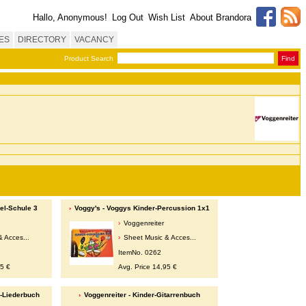
Hallo, Anonymous!
Log Out
Wish List
About Brandora
ES
DIRECTORY
VACANCY
Product Search
Find
iel-Schule 3
Voggy's - Voggys Kinder-Percussion 1x1
Voggenreiter
 Acces...
Sheet Music & Acces...
ItemNo. 0262
95 €
Avg. Price 14,95 €
s-Liederbuch
Voggenreiter - Kinder-Gitarrenbuch