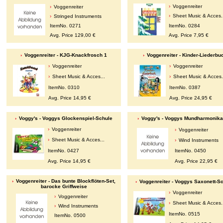
Voggenreiter
Voggenreiter
Sheet Music & Acces.
Stringed Instruments
ItemNo. 0271
ItemNo. 0284
Avg. Price 129,00 €
Avg. Price 7,95 €
Voggenreiter - KJG-Knackfrosch 1
Voggenreiter - Kinder-Liederbu
Voggenreiter
Voggenreiter
Sheet Music & Acces...
Sheet Music & Acces.
ItemNo. 0310
ItemNo. 0387
Avg. Price 14,95 €
Avg. Price 24,95 €
Voggy's - Voggys Glockenspiel-Schule
Voggy's - Voggys Mundharmonika
Voggenreiter
Voggenreiter
Sheet Music & Acces...
Wind Instruments
ItemNo. 0427
ItemNo. 0450
Avg. Price 14,95 €
Avg. Price 22,95 €
Voggenreiter - Das bunte Blockflöten-Set,
Voggenreiter - Voggys Saxonett-S
barocke Griffweise
Voggenreiter
Voggenreiter
Sheet Music & Acces.
Wind Instruments
ItemNo. 0515
ItemNo. 0500