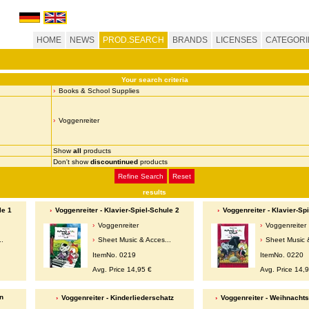
HOME
NEWS
PROD.SEARCH
BRANDS
LICENSES
CATEGORI
Your search criteria
Books & School Supplies
Voggenreiter
Show
all
products
Don't show
discountinued
products
Refine Search
Reset
results
le 1
Voggenreiter - Klavier-Spiel-Schule 2
Voggenreiter - Klavier-Sp
Voggenreiter
Voggenreiter
..
Sheet Music & Acces...
Sheet Music &
ItemNo. 0219
ItemNo. 0220
Avg. Price 14,95 €
Avg. Price 14,
n
Voggenreiter - Kinderliederschatz
Voggenreiter - Weihnacht