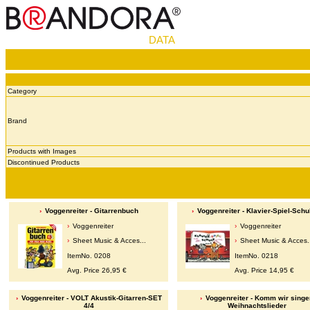
DATA
Category
Brand
Products with Images
Discontinued Products
Voggenreiter - Gitarrenbuch
Voggenreiter - Klavier-Spiel-Schu
Voggenreiter
Voggenreiter
Sheet Music & Acces...
Sheet Music & Acces.
ItemNo. 0208
ItemNo. 0218
Avg. Price 26,95 €
Avg. Price 14,95 €
Voggenreiter - VOLT Akustik-Gitarren-SET
Voggenreiter - Komm wir singe
4/4
Weihnachtslieder