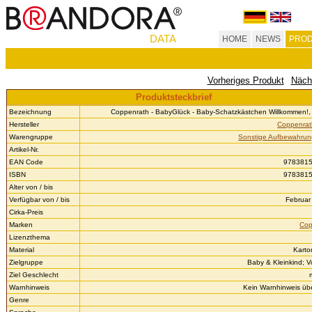
DATA
HOME
NEWS
PROD
Vorheriges Produkt
Näch
Produktsteckbrief
Bezeichnung
Coppenrath - BabyGlück - Baby-Schatzkästchen Willkommen!, 
Hersteller
Coppenrat
Warengruppe
Sonstige Aufbewahrung
Artikel-Nr.
EAN Code
978381
ISBN
978381
Alter von / bis
Verfügbar von / bis
Februar 
Cirka-Preis
Marken
Cop
Lizenzthema
Material
Karto
Zielgruppe
Baby & Kleinkind; V
Ziel Geschlecht
Warnhinweis
Kein Warnhinweis über
Genre