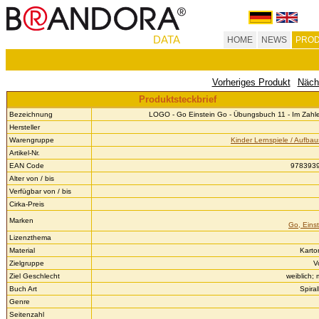
DATA
HOME
NEWS
PROD
Vorheriges Produkt
Näch
Produktsteckbrief
Bezeichnung
LOGO - Go Einstein Go - Übungsbuch 11 - Im Zahl
Hersteller
Warengruppe
Kinder Lernspiele / Aufba
Artikel-Nr.
EAN Code
978393
Alter von / bis
Verfügbar von / bis
Cirka-Preis
Marken
Go, Einst
Lizenzthema
Material
Karto
Zielgruppe
V
Ziel Geschlecht
weiblich;
Buch Art
Spira
Genre
Seitenzahl