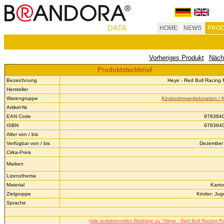
DATA
HOME
NEWS
PROD
Vorheriges Produkt
Näch
Produktsteckbrief
Bezeichnung
Heye - Red Bull Racing 
Hersteller
Warengruppe
Kinderzimmerdekoration / 
Artikel-Nr.
EAN Code
978384
ISBN
978384
Alter von / bis
Verfügbar von / bis
Dezember 
Cirka-Preis
Marken
Lizenzthema
Material
Karto
Zielgruppe
Kinder; Jug
Sprache
(alle redaktionellen Beiträge zu "Heye - Red Bull Racing F