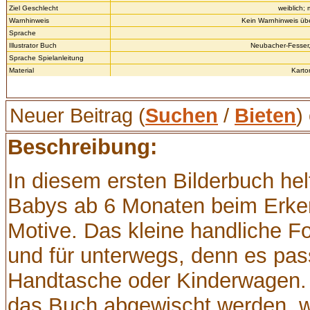
Ziel Geschlecht
weiblich;
Warnhinweis
Kein Warnhinweis über
Sprache
Illustrator Buch
Neubacher-Fesser
Sprache Spielanleitung
Material
Karto
Neuer Beitrag (
Suchen
/
Bieten
)
Beschreibung:
In diesem ersten Bilderbuch hel
Babys ab 6 Monaten beim Erke
Motive. Das kleine handliche Fo
und für unterwegs, denn es pas
Handtasche oder Kinderwagen.
das Buch abgewischt werden, we