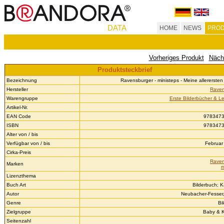
DATA
HOME
NEWS
PROD
Vorheriges Produkt
Näch
Produktsteckbrief
Bezeichnung
Ravensburger - ministeps - Meine allererste
Hersteller
Raven
Warengruppe
Erste Bilderbücher & Le
Artikel-Nr.
EAN Code
978347
ISBN
978347
Alter von / bis
Verfügbar von / bis
Februar 
Cirka-Preis
Raven
Marken
m
Lizenzthema
Buch Art
Bilderbuch; K
Autor
Neubacher-Fesser
Genre
Bi
Zielgruppe
Baby & K
Seitenzahl