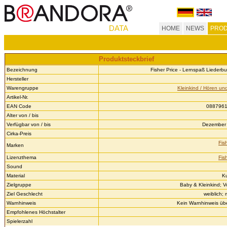
DATA
HOME
NEWS
PROD
Produktsteckbrief
Bezeichnung
Fisher Price - Lernspaß Liederbu
Hersteller
Warengruppe
Kleinkind / Hören un
Artikel-Nr.
EAN Code
088796
Alter von / bis
Verfügbar von / bis
Dezember 
Cirka-Preis
Fis
Marken
Lizenzthema
Fis
Sound
Material
Ku
Zielgruppe
Baby & Kleinkind; V
Ziel Geschlecht
weiblich;
Warnhinweis
Kein Warnhinweis über
Empfohlenes Höchstalter
Spielerzahl