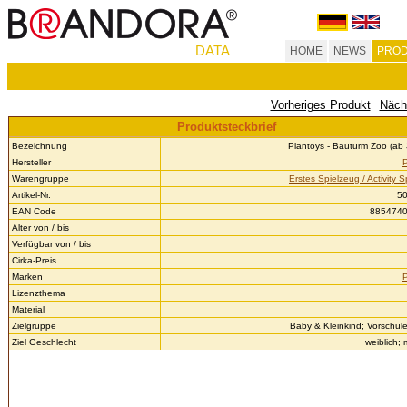
DATA
HOME
NEWS
PROD
Vorheriges Produkt
Näch
Produktsteckbrief
Bezeichnung
Plantoys - Bauturm Zoo (ab 
Hersteller
Warengruppe
Erstes Spielzeug / Activity 
Artikel-Nr.
5
EAN Code
885474
Alter von / bis
Verfügbar von / bis
Cirka-Preis
Marken
Lizenzthema
Material
Zielgruppe
Baby & Kleinkind; Vorschule
Ziel Geschlecht
weiblich;