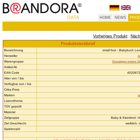
DATA
HOME
NEWS
PROD
Vorheriges Produkt
Näch
Produktsteckbrief
Bezeichnung
small foot - Babybuch Lex
Hersteller
s
Warengruppe
Sonstiges erstes S
Artikel-Nr.
EAN Code
402097
Alter von / bis
Verfügbar von / bis
Cirka-Preis
Marken
s
Lizenzthema
TÜV geprüft
Material
Zielgruppe
Baby & Kleinkind; V
Ziel Geschlecht
weiblich;
Spielerzahl