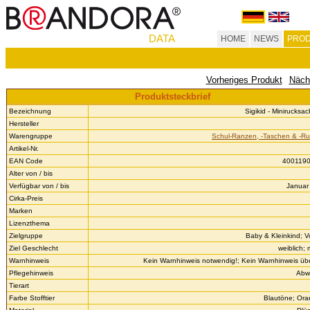
DATA
HOME
NEWS
PROD
Vorheriges Produkt
Näch
Produktsteckbrief
Bezeichnung
Sigikid - Minirucksa
Hersteller
Warengruppe
Schul-Ranzen, -Taschen & -R
Artikel-Nr.
EAN Code
400119
Alter von / bis
Verfügbar von / bis
Januar 
Cirka-Preis
Marken
Lizenzthema
Zielgruppe
Baby & Kleinkind; V
Ziel Geschlecht
weiblich;
Warnhinweis
Kein Warnhinweis notwendig!; Kein Warnhinweis über
Pflegehinweis
Abw
Tierart
Farbe Stofftier
Blautöne; Or