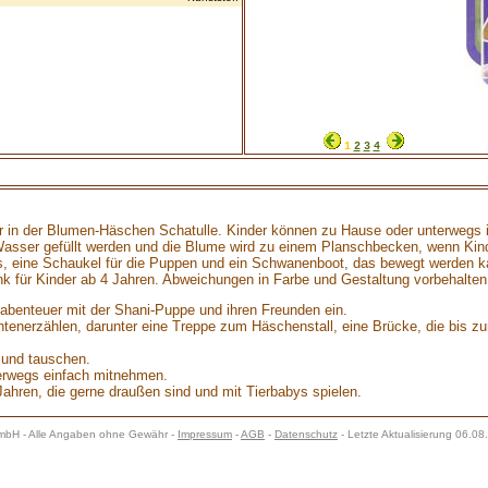
1
2
3
4
 in der Blumen-Häschen Schatulle. Kinder können zu Hause oder unterwegs in
Wasser gefüllt werden und die Blume wird zu einem Planschbecken, wenn Kind
eine Schaukel für die Puppen und ein Schwanenboot, das bewegt werden kann
k für Kinder ab 4 Jahren. Abweichungen in Farbe und Gestaltung vorbehalten
abenteuer mit der Shani-Puppe und ihren Freunden ein.
enerzählen, darunter eine Treppe zum Häschenstall, eine Brücke, die bis zu
 und tauschen.
terwegs einfach mitnehmen.
Jahren, die gerne draußen sind und mit Tierbabys spielen.
H - Alle Angaben ohne Gewähr -
Impressum
-
AGB
-
Datenschutz
- Letzte Aktualisierung 06.0