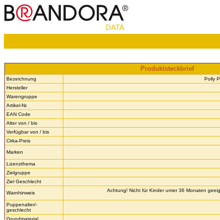
DATA
Produktsteckbrief
Bezeichnung
Polly 
Hersteller
Warengruppe
Artikel-Nr.
EAN Code
Alter von / bis
Verfügbar von / bis
Cirka-Preis
Marken
Lizenzthema
Zielgruppe
Ziel Geschlecht
Achtung! Nicht für Kinder unter 36 Monaten geeign
Warnhinweis
Puppenalter/-
geschlecht
Grundmaterial