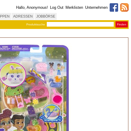
Hallo, Anonymous!
Log Out
Merklisten
Unternehmen
PPEN
ADRESSEN
JOBBÖRSE
Produktsuche
Finden