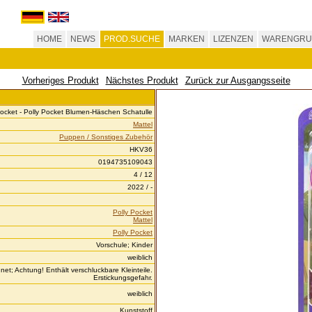
HOME
NEWS
PROD.SUCHE
MARKEN
LIZENZEN
WARENGRU
Vorheriges Produkt
Nächstes Produkt
Zurück zur Ausgangsseite
Pocket - Polly Pocket Blumen-Häschen Schatulle
Mattel
Puppen / Sonstiges Zubehör
HKV36
0194735109043
4 / 12
2022 / -
Polly Pocket
Mattel
Polly Pocket
Vorschule; Kinder
weiblich
et; Achtung! Enthält verschluckbare Kleinteile.
Erstickungsgefahr.
weiblich
Kunststoff